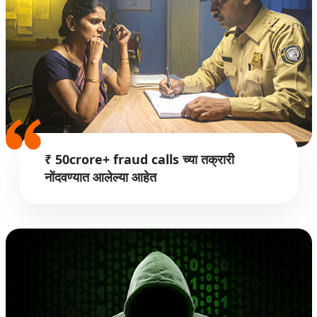
₹ 50crore+ fraud calls च्या तक्रारी
नोंदवण्यात आलेल्या आहेत