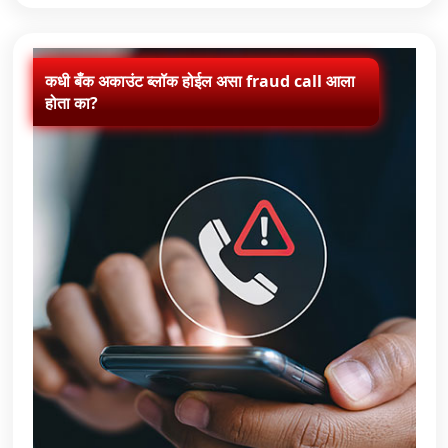
कधी बँक अकाउंट ब्लॉक होईल असा fraud call आला
होता का?