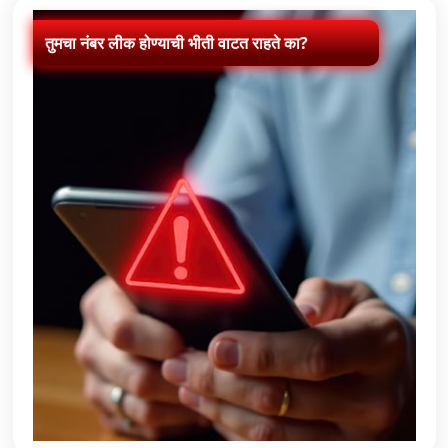
तुमचा नंबर लीक होण्याची भीती वाटत राहते का?