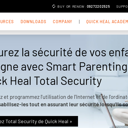
BUY
OR
RENEW
:
09272202525
SUPPO
OURCES
DOWNLOADS
COMPANY
QUICK HEAL ACADE
rez la sécurité de vos enf
ligne avec Smart Parenting
k Heal Total Security
z et programmez l'utilisation de l'Internet et de l'ordina
bilisez-les tout en assurant leur sécurité lorsqu'ils so
z Total Security de Quick Heal »