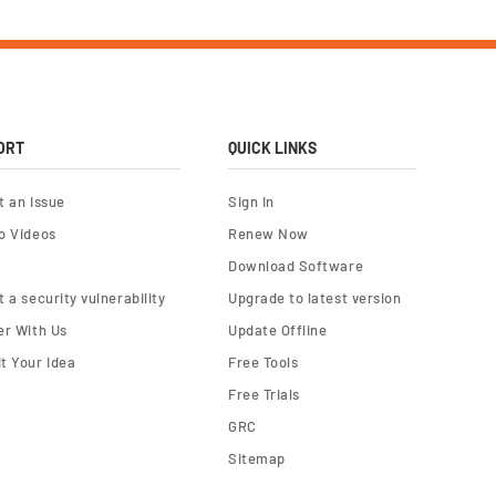
ORT
QUICK LINKS
t an Issue
Sign In
o Videos
Renew Now
Download Software
 a security vulnerability
Upgrade to latest version
er With Us
Update Offline
t Your Idea
Free Tools
Free Trials
GRC
Sitemap