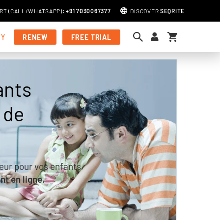
RT (
CALL
/
WHATSAPP
)
:
+91 7030067377
DISCOVER
SEQRITE
My Cart
MY
RENEW
FREE TRIAL
ants
 de
teur pour vos enfants.
nt en ligne.