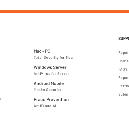
SUPP
Mac - PC
Repor
Total Security for Mac
How t
Windows Server
FAQ's
AntiVirus for Server
Report
Android Mobile
Partn
Mobile Security
Submi
e
Fraud Prevention
AntiFraud.AI