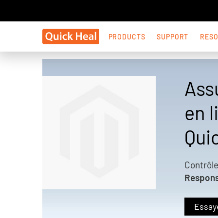
PRODUCTS
SUPPORT
RES
Assu
en 
Quic
Contrôle
Responsa
Essaye